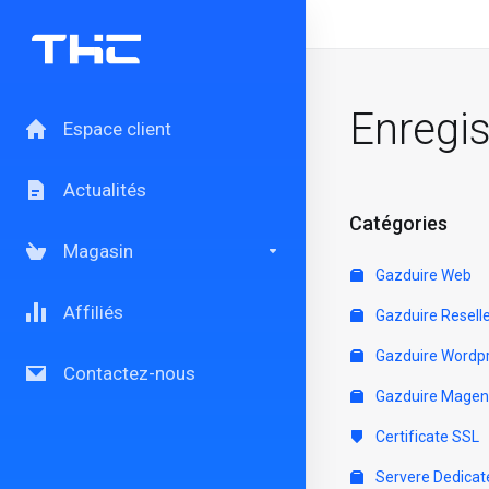
Enregi
Espace client
Actualités
Catégories
Magasin
Gazduire Web
Affiliés
Gazduire Resell
Gazduire Wordp
Contactez-nous
Gazduire Magen
Certificate SSL
Servere Dedicat