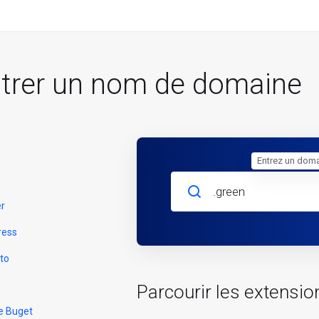
strer un nom de domaine
Entrez un doma
er
ress
to
Parcourir les extensio
e Buget