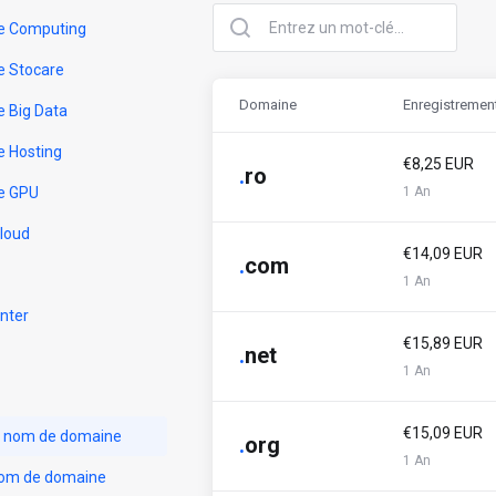
e Computing
e Stocare
Domaine
Enregistremen
e Big Data
e Hosting
€8,25 EUR
.
ro
e GPU
1 An
Cloud
€14,09 EUR
.
com
1 An
nter
€15,89 EUR
.
net
1 An
€15,09 EUR
n nom de domaine
.
org
1 An
nom de domaine