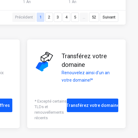
1 An
1 An
Précédent
1
2
3
4
5
…
52
Suivant
Transférez votre
domaine
ix
Renouvelez ainsi d'un an
votre domaine!*
* Excepté certains
ffres
Transférez votre domaine
TLDs et
renouvellements
récents