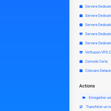
Servere Dedicat
Servere Dedicat
Servere Dedicat
Servere Dedicat
Servere Dedicat
Virtfusion VPS 
Comodo Certs
Colocare Datace
Actions
Enregistrer u
Transférer un 