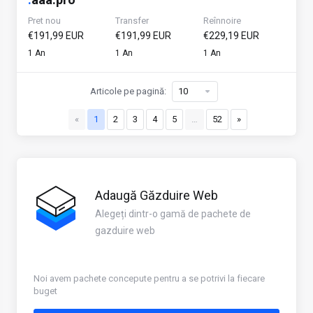
Pret nou
Transfer
Reînnoire
€191,99 EUR
€191,99 EUR
€229,19 EUR
1 An
1 An
1 An
Articole pe pagină:
«
1
2
3
4
5
…
52
»
Adaugă Găzduire Web
Alegeți dintr-o gamă de pachete de
gazduire web
Noi avem pachete concepute pentru a se potrivi la fiecare
buget