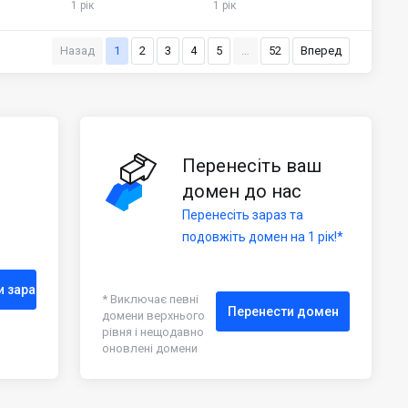
1 рік
1 рік
Назад
1
2
3
4
5
…
52
Вперед
Перенесіть ваш
домен до нас
Перенесіть зараз та
подовжіть домен на 1 рік!*
и зараз
* Виключає певні
Перенести домен
домени верхнього
рівня і нещодавно
оновлені домени