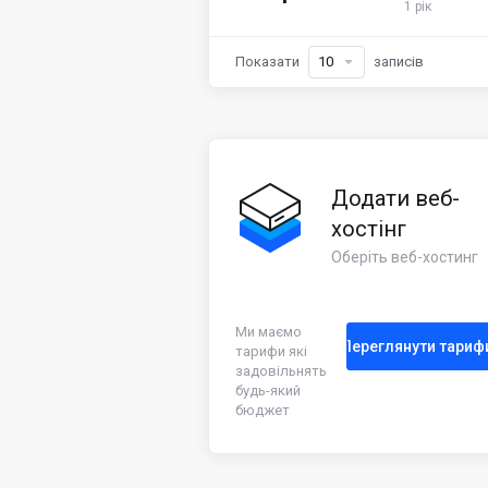
1 рік
Показати
записів
Додати веб-
хостінг
Оберіть веб-хостинг
Ми маємо
Переглянути тариф
тарифи які
задовільнять
будь-який
бюджет