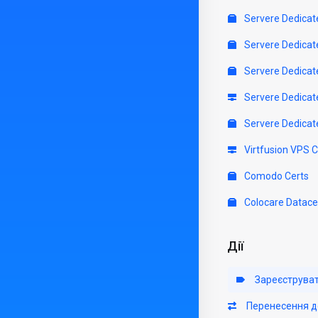
Servere Dedicat
Servere Dedicat
Servere Dedicat
Servere Dedicat
Servere Dedicat
Virtfusion VPS 
Comodo Certs
Colocare Datace
Дії
Зареєструва
Перенесення д