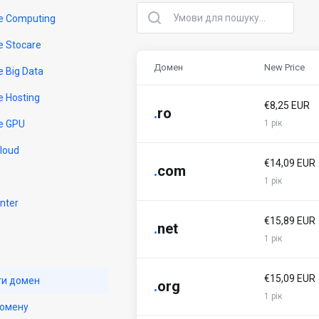
e Computing
e Stocare
Домен
New Price
e Big Data
e Hosting
€8,25 EUR
.
ro
e GPU
1 рік
Cloud
€14,09 EUR
.
com
1 рік
nter
€15,89 EUR
.
net
1 рік
€15,09 EUR
ти домен
.
org
1 рік
омену