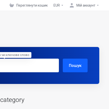
Переглянути кошик
EUR
Мій аккаунт
н чи ключове слово
Пошук
 category