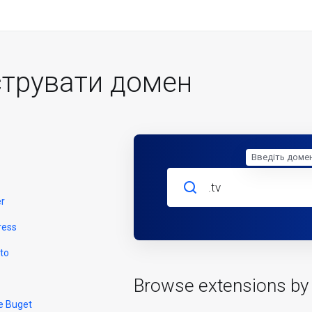
трувати домен
Введіть доме
er
ress
to
Browse extensions by
e Buget