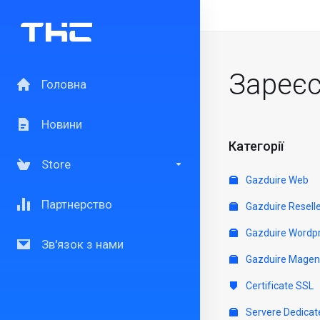
Зареєс
Головна
Новини
Категорії
Store
Gazduire Web
Партнерство
Gazduire Resell
Gazduire Wordp
Зв'язок з нами
Gazduire Magen
Certificate SSL
Servere Dedicat