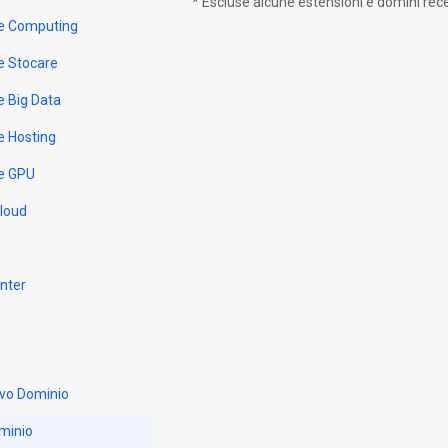
* Escluse alcune estensioni e domini re
e Computing
e Stocare
e Big Data
e Hosting
e GPU
Cloud
nter
vo Dominio
minio