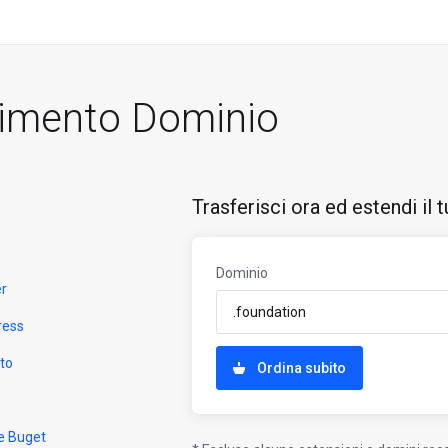
rimento Dominio
Trasferisci ora ed estendi il
Dominio
er
ress
to
Ordina subito
e Buget