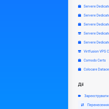
Servere Dedicat
Servere Dedicat
Servere Dedicat
Servere Dedicat
Servere Dedicat
Virtfusion VPS 
Comodo Certs
Colocare Datace
Дії
Зареєструвати
Перенесення