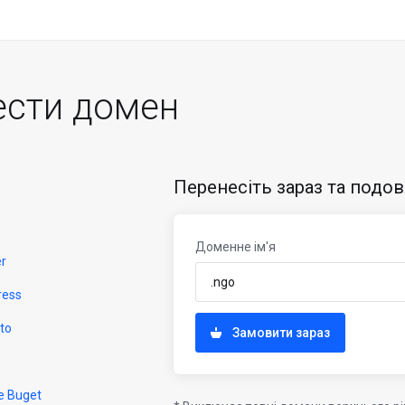
ести домен
Перенесіть зараз та подов
Доменне ім'я
er
ress
to
Замовити зараз
e Buget