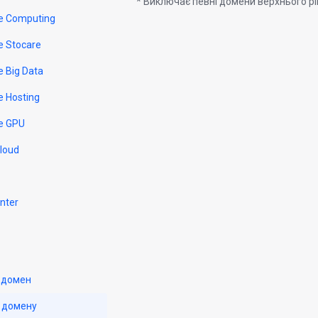
* Виключає певні домени верхнього р
e Computing
e Stocare
e Big Data
e Hosting
e GPU
Cloud
nter
 домен
 домену