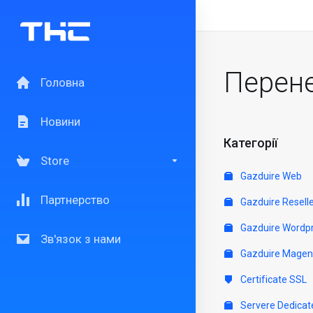
Перен
Головна
Новини
Категорії
Store
Gazduire Web
Партнерство
Gazduire Resell
Gazduire Wordp
Зв'язок з нами
Gazduire Magen
Certificate SSL
Servere Dedicat