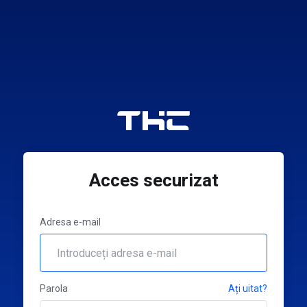
Acces securizat
Adresa e-mail
Parola
Ați uitat?