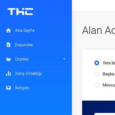
Alan Ad
Ana Sayfa
Duyurular
Ürünler
Yeni b
Satış Ortaklığı
Başka 
Mevcut
İletişim