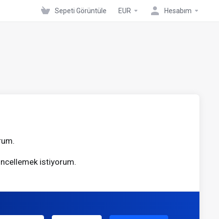
Sepeti Görüntüle
EUR
Hesabım
orum.
üncellemek istiyorum.