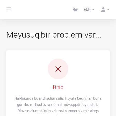
EUR
Məyusuq,bir problem var...
Bitib
Hal-hazırda bu məhsulun satışı həyata keçirilmir, buna
görə bu məhsul üzrə xidmət müvəqqəti dayandırlıb.
Əlavə məlumat üçün zəhmət olmasa bizimlə əlaqə