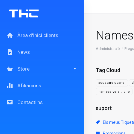
Namese
Àrea d'Inici clients
Administració
Pregu
News
Store
Tag Cloud
accesare cpanel
d
Afiliacions
nameservere thc.ro
Contacti'ns
suport
Els meus Tiquet
Promocions