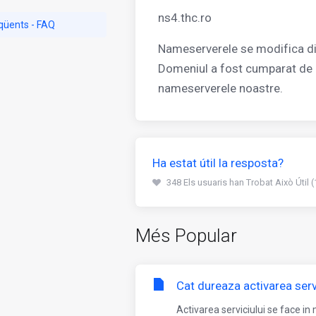
ns4.thc.ro
qüents - FAQ
Nameserverele se modifica din
Domeniul a fost cumparat de l
nameserverele noastre.
Ha estat útil la resposta?
348 Els usuaris han Trobat Això Útil 
Més Popular
Cat dureaza activarea serv
Activarea serviciului se face i