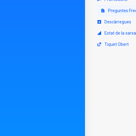
Preguntes Fre
Descàrregues
Estat de la xarxa
Tiquet Obert