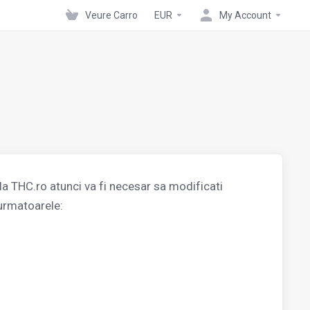
Veure Carro
EUR
My Account
la THC.ro atunci va fi necesar sa modificati
urmatoarele: