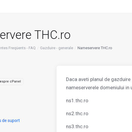
rvere THC.ro
ntes Freqüents - FAQ
Gazduire - generale
Nameservere THC.ro
Daca aveti planul de gazduire 
espre cPanel
nameserverele domeniului in 
ns1.thc.ro
ns2.thc.ro
s de suport
ns3.thc.ro