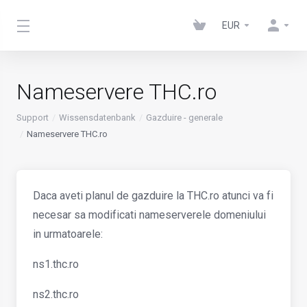
EUR
Nameservere THC.ro
Support
Wissensdatenbank
Gazduire - generale
Nameservere THC.ro
Daca aveti planul de gazduire la THC.ro atunci va fi
necesar sa modificati nameserverele domeniului
in urmatoarele:
ns1.thc.ro
ns2.thc.ro