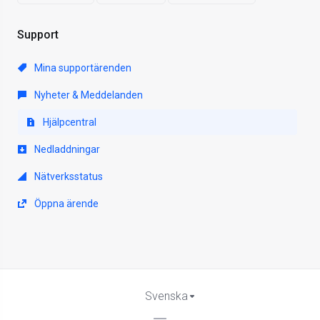
Support
Mina supportärenden
Nyheter & Meddelanden
Hjälpcentral
Nedladdningar
Nätverksstatus
Öppna ärende
Svenska