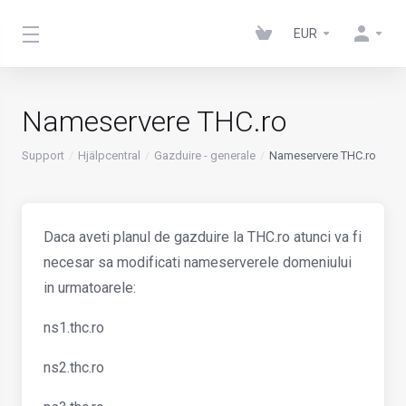
EUR
Nameservere THC.ro
Support
Hjälpcentral
Gazduire - generale
Nameservere THC.ro
Daca aveti planul de gazduire la THC.ro atunci va fi
necesar sa modificati nameserverele domeniului
in urmatoarele:
ns1.thc.ro
ns2.thc.ro