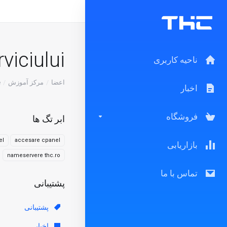
iciului?
ناحیه کاربری
اعضا
مرکز آموزش
e
اخبار
فروشگاه
ابر تگ ها
el
accesare cpanel
بازاریابی
nameservere thc.ro
تماس با ما
پشتیبانی
پشتیبانی
اخبار