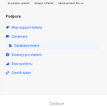
accesare cpanel
despre cPanel
nameservere thc.ro
Podpora
Moje support tickety
Oznámení
Databáze řešení
Soubory pro stažení
Stav systému
Otevřít ticket
Čeština