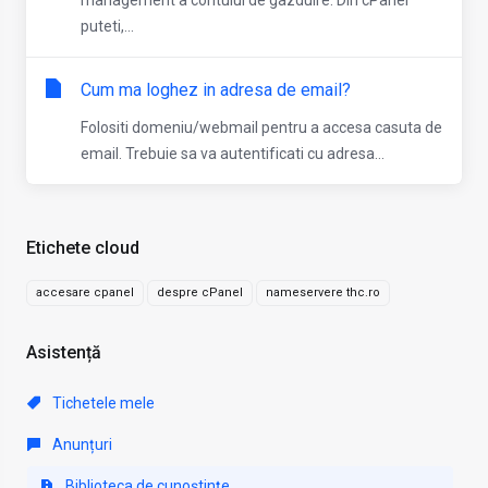
management a contului de gazduire. Din cPanel
puteti,...
Cum ma loghez in adresa de email?
Folositi domeniu/webmail pentru a accesa casuta de
email. Trebuie sa va autentificati cu adresa...
Etichete cloud
accesare cpanel
despre cPanel
nameservere thc.ro
Asistență
Tichetele mele
Anunțuri
Biblioteca de cunoștințe