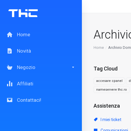
Archiv
Home
Home
Archivio Do
Novità
Negozio
Tag Cloud
accesare cpanel
d
Affiliati
nameservere thc.ro
Contattaci!
Assistenza
I miei ticket
Comunicazioni