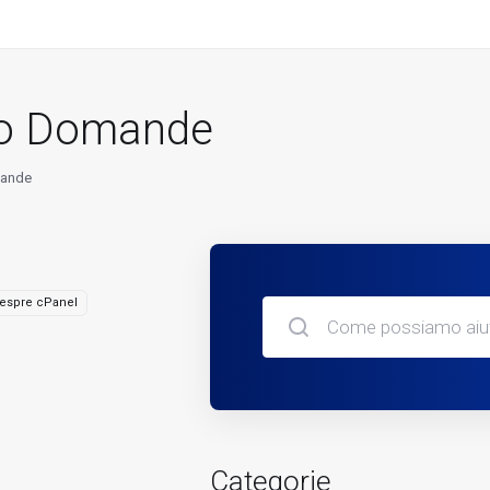
io Domande
mande
espre cPanel
Categorie