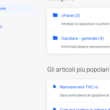
ande
cPanel (3)
Intrebari si raspunsuri cu privire
rk
Gazduire - generale (4)
Informatii despre nameservere 
Gli articoli più popolari
Nameservere THC.ro
Daca aveti planul de gazduire la
Cum ma loghez in adresa d