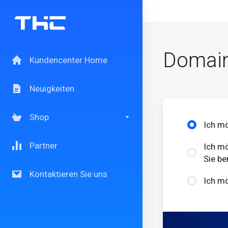
Domain
Kundencenter Home
Neuigkeiten
Shop
Ich m
Partner
Ich mö
Sie be
Kontaktieren Sie uns
Ich mö