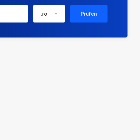
.ro
Prüfen