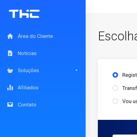
Escolh
Área do Cliente
Notícias
Soluções
Regis
Afiliados
Transf
Vou us
Contato