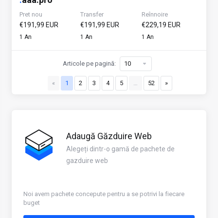
Pret nou
Transfer
Reînnoire
€191,99 EUR
€191,99 EUR
€229,19 EUR
1 An
1 An
1 An
Articole pe pagină:
«
1
2
3
4
5
…
52
»
Adaugă Găzduire Web
Alegeți dintr-o gamă de pachete de
gazduire web
Noi avem pachete concepute pentru a se potrivi la fiecare
buget