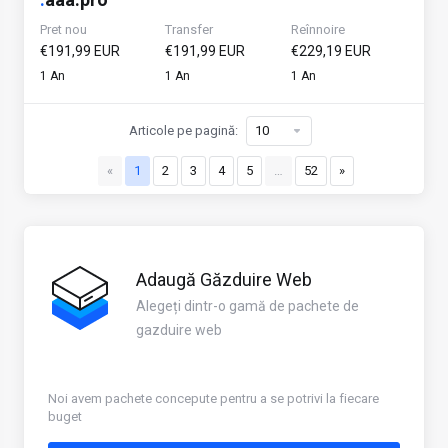
Pret nou
Transfer
Reînnoire
€191,99 EUR
€191,99 EUR
€229,19 EUR
1 An
1 An
1 An
Articole pe pagină:
«
1
2
3
4
5
…
52
»
Adaugă Găzduire Web
Alegeți dintr-o gamă de pachete de
gazduire web
Noi avem pachete concepute pentru a se potrivi la fiecare
buget