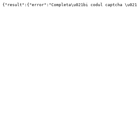
{"result":{"error":"Completa\u021bi codul captcha \u02