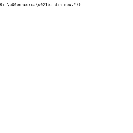
19i \u00eencerca\u021bi din nou."}}