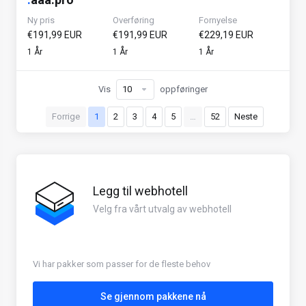
Ny pris
Overføring
Fornyelse
€191,99 EUR
€191,99 EUR
€229,19 EUR
1 År
1 År
1 År
Vis
oppføringer
Forrige
1
2
3
4
5
…
52
Neste
Legg til webhotell
Velg fra vårt utvalg av webhotell
Vi har pakker som passer for de fleste behov
Se gjennom pakkene nå