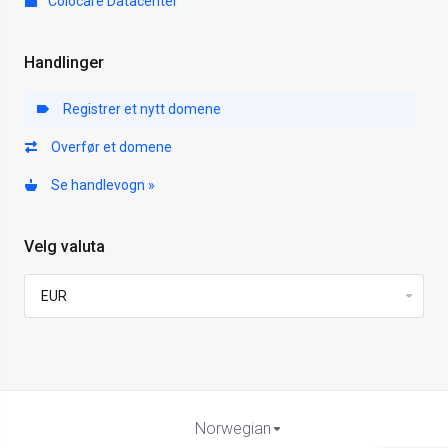
Colocare Datacenter
Handlinger
Registrer et nytt domene
Overfør et domene
Se handlevogn »
Velg valuta
Norwegian