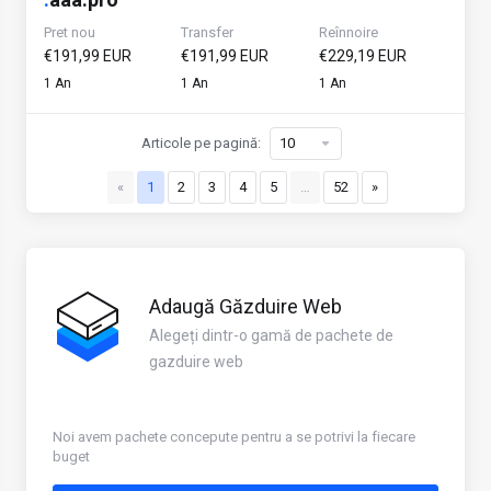
Pret nou
Transfer
Reînnoire
€191,99 EUR
€191,99 EUR
€229,19 EUR
1 An
1 An
1 An
Articole pe pagină:
«
1
2
3
4
5
…
52
»
Adaugă Găzduire Web
Alegeți dintr-o gamă de pachete de
gazduire web
Noi avem pachete concepute pentru a se potrivi la fiecare
buget