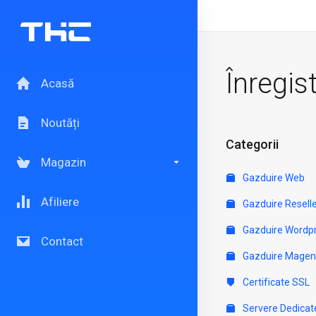
Înregis
Acasă
Noutăți
Categorii
Magazin
Gazduire Web
Afiliere
Gazduire Resell
Gazduire Wordp
Contact
Gazduire Magen
Certificate SSL
Servere Dedicat