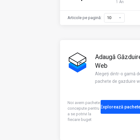
1 An
Articole pe pagină:
Adaugă Găzduir
Web
Alegeți dintr-o gamă d
pachete de gazduire 
Noi avem pachete
Explorează pachet
concepute pentru
a se potrivi la
fiecare buget