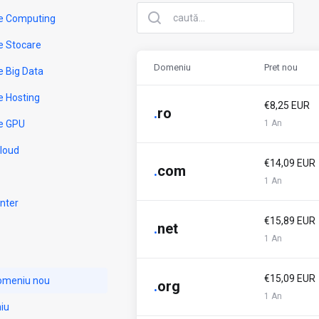
e Computing
e Stocare
Domeniu
Pret nou
e Big Data
e Hosting
€8,25 EUR
.
ro
e GPU
1 An
Cloud
€14,09 EUR
.
com
1 An
nter
€15,89 EUR
.
net
1 An
€15,09 EUR
domeniu nou
.
org
1 An
iu