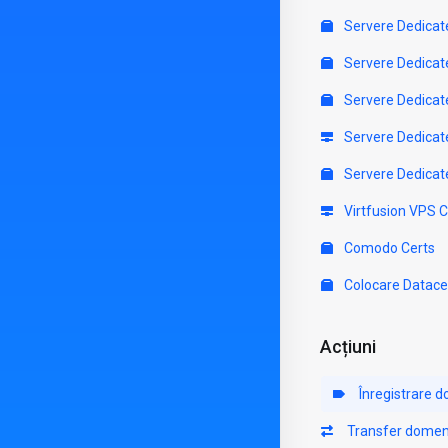
Servere Dedicat
Servere Dedicat
Servere Dedicat
Servere Dedicat
Servere Dedicat
Virtfusion VPS 
Comodo Certs
Colocare Datace
Acțiuni
Înregistrare 
Transfer domen