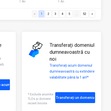
1 An
1 An
«
1
2
3
4
5
…
52
»
e
Transferați domeniul
dumneavoastră cu
noi
e
web
Transferați acum domeniul
dumneavoastră cu extindere
valabilitate până la 1 an!*
e acum
* Exclude anumite
Transferați un domeniu
TLDs și domenii
recent înnoite