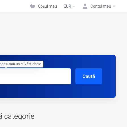
Coșul meu
EUR
Contul meu
meniu sau un cuvânt cheie
Caută
ă categorie