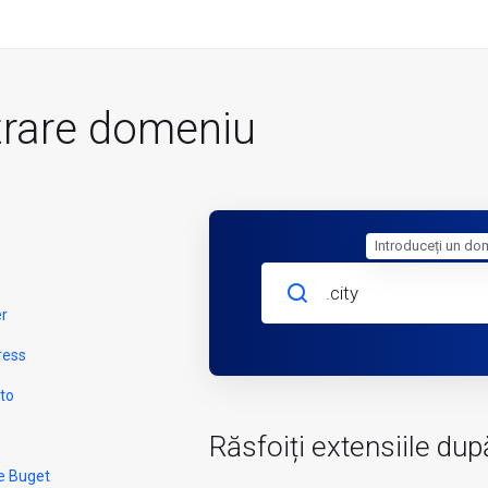
trare domeniu
Introduceți un do
er
ress
to
Răsfoiți extensiile dup
e Buget