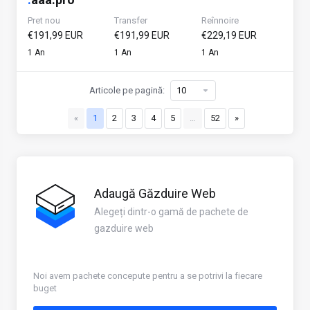
Pret nou
Transfer
Reînnoire
€191,99 EUR
€191,99 EUR
€229,19 EUR
1 An
1 An
1 An
Articole pe pagină:
«
1
2
3
4
5
…
52
»
Adaugă Găzduire Web
Alegeți dintr-o gamă de pachete de
gazduire web
Noi avem pachete concepute pentru a se potrivi la fiecare
buget