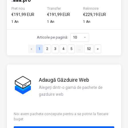
Pret nou
Transfer
Reînnoire
€191,99 EUR
€191,99 EUR
€229,19 EUR
1 An
1 An
1 An
Articole pe pagină:
«
1
2
3
4
5
…
52
»
Adaugă Găzduire Web
Alegeți dintr-o gamă de pachete de
gazduire web
Noi avem pachete concepute pentru a se potrivi la fiecare
buget