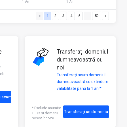
1 An
1 An
«
1
2
3
4
5
…
52
»
e
Transferați domeniul
dumneavoastră cu
noi
e
web
Transferați acum domeniul
dumneavoastră cu extindere
valabilitate până la 1 an!*
e acum
* Exclude anumite
Transferați un domeniu
TLDs și domenii
recent înnoite