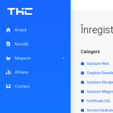
Înregis
Acasă
Noutăți
Categorii
Magazin
Gazduire Web
Afiliere
Gazduire Resell
Gazduire Wordp
Contact
Gazduire Magen
Certificate SSL
Servere Dedicat