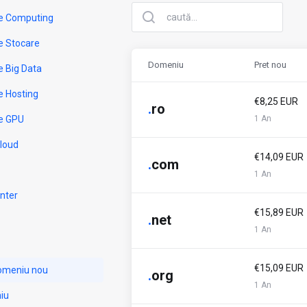
e Computing
e Stocare
Domeniu
Pret nou
e Big Data
e Hosting
€8,25 EUR
.
ro
e GPU
1 An
Cloud
€14,09 EUR
.
com
1 An
nter
€15,89 EUR
.
net
1 An
€15,09 EUR
domeniu nou
.
org
1 An
iu