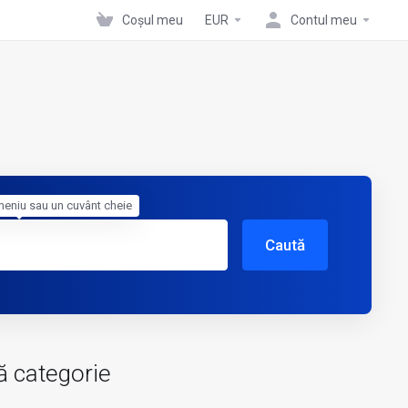
Coșul meu
EUR
Contul meu
meniu sau un cuvânt cheie
Caută
ă categorie