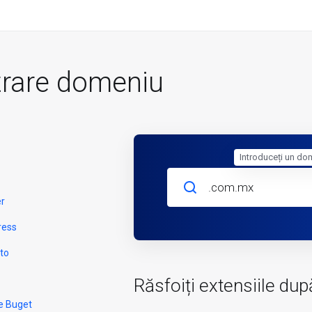
trare domeniu
Introduceți un do
er
ress
to
Răsfoiți extensiile dup
e Buget