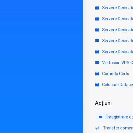
Servere Dedicat
Servere Dedicat
Servere Dedicat
Servere Dedicat
Servere Dedicat
Virtfusion VPS 
Comodo Certs
Colocare Datace
Acțiuni
Înregistrare 
Transfer domen