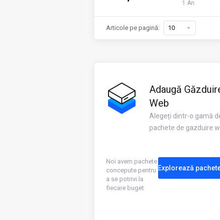
1 An
Articole pe pagină:
Adaugă Găzduir
Web
Alegeți dintr-o gamă d
pachete de gazduire 
Noi avem pachete
Explorează pachet
concepute pentru
a se potrivi la
fiecare buget