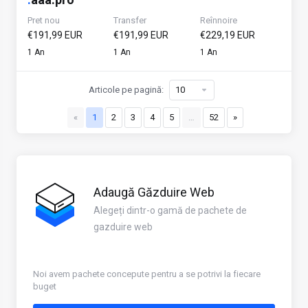
Pret nou
Transfer
Reînnoire
€191,99 EUR
€191,99 EUR
€229,19 EUR
1 An
1 An
1 An
Articole pe pagină:
«
1
2
3
4
5
…
52
»
Adaugă Găzduire Web
Alegeți dintr-o gamă de pachete de
gazduire web
Noi avem pachete concepute pentru a se potrivi la fiecare
buget