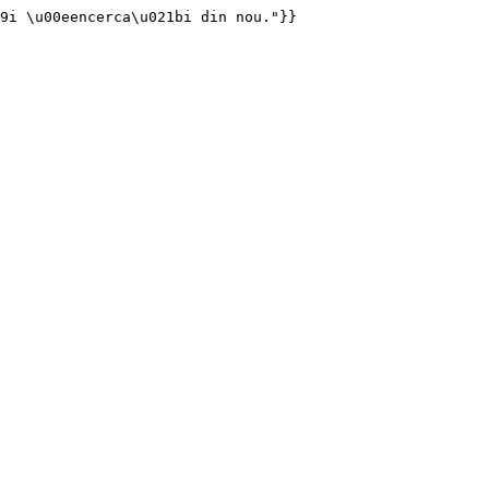
19i \u00eencerca\u021bi din nou."}}