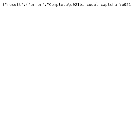
{"result":{"error":"Completa\u021bi codul captcha \u02