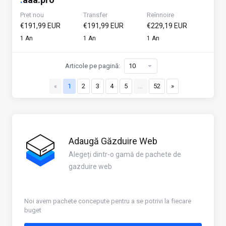
Pret nou
Transfer
Reînnoire
€191,99 EUR
€191,99 EUR
€229,19 EUR
1 An
1 An
1 An
Articole pe pagină:
«
1
2
3
4
5
…
52
»
Adaugă Găzduire Web
Alegeți dintr-o gamă de pachete de
gazduire web
Noi avem pachete concepute pentru a se potrivi la fiecare
buget