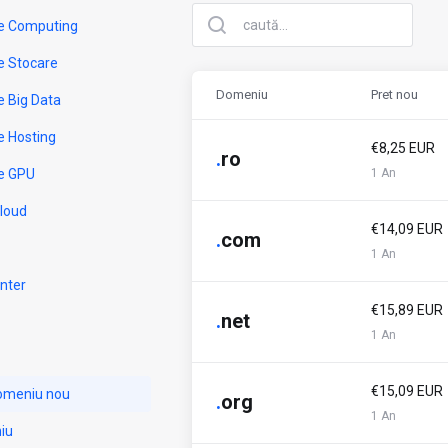
e Computing
e Stocare
Domeniu
Pret nou
e Big Data
e Hosting
€8,25 EUR
.
ro
e GPU
1 An
Cloud
€14,09 EUR
.
com
1 An
nter
€15,89 EUR
.
net
1 An
€15,09 EUR
domeniu nou
.
org
1 An
iu