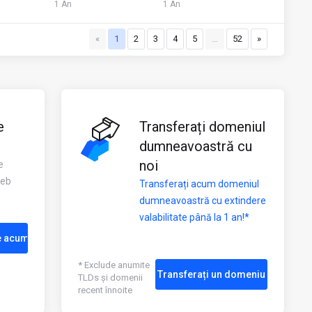
1 An
1 An
«
1
2
3
4
5
…
52
»
e
Transferați domeniul
dumneavoastră cu
noi
e
web
Transferați acum domeniul
dumneavoastră cu extindere
valabilitate până la 1 an!*
e acum
* Exclude anumite
Transferați un domeniu
TLDs și domenii
recent înnoite