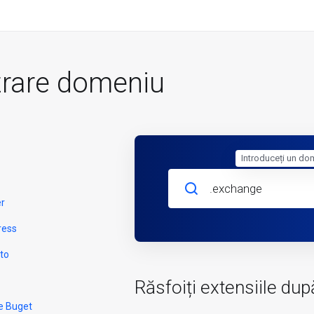
trare domeniu
Introduceți un do
er
ress
to
Răsfoiți extensiile dup
e Buget