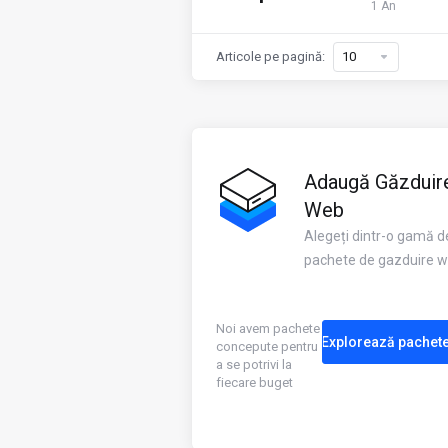
1 An
Articole pe pagină:
Adaugă Găzduir
Web
Alegeți dintr-o gamă d
pachete de gazduire 
Noi avem pachete
Explorează pachet
concepute pentru
a se potrivi la
fiecare buget