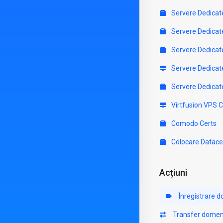
Servere Dedicat
Servere Dedicat
Servere Dedicat
Servere Dedicat
Servere Dedicat
Virtfusion VPS 
Comodo Certs
Colocare Datace
Acțiuni
Înregistrare 
Transfer domen