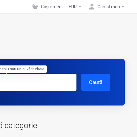
Coșul meu
EUR
Contul meu
meniu sau un cuvânt cheie
Caută
ă categorie