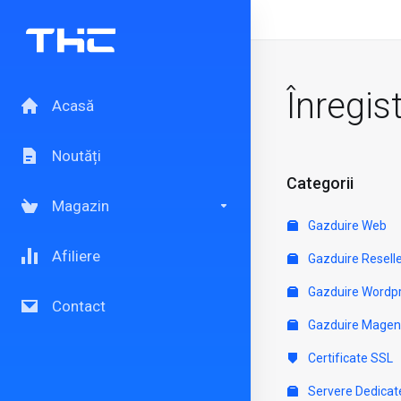
Înregis
Acasă
Noutăți
Categorii
Magazin
Gazduire Web
Afiliere
Gazduire Resell
Gazduire Wordp
Contact
Gazduire Magen
Certificate SSL
Servere Dedicat