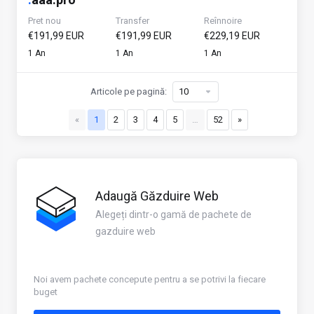
Pret nou
Transfer
Reînnoire
€191,99 EUR
€191,99 EUR
€229,19 EUR
1 An
1 An
1 An
Articole pe pagină:
«
1
2
3
4
5
…
52
»
Adaugă Găzduire Web
Alegeți dintr-o gamă de pachete de
gazduire web
Noi avem pachete concepute pentru a se potrivi la fiecare
buget