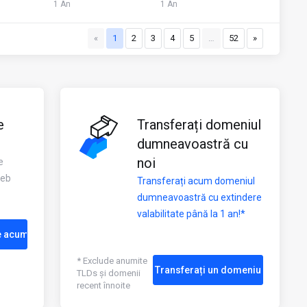
1 An
1 An
«
1
2
3
4
5
…
52
»
e
Transferați domeniul
dumneavoastră cu
noi
e
web
Transferați acum domeniul
dumneavoastră cu extindere
valabilitate până la 1 an!*
e acum
* Exclude anumite
Transferați un domeniu
TLDs și domenii
recent înnoite