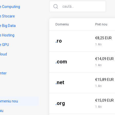
e Computing
e Stocare
Domeniu
Pret nou
e Big Data
e Hosting
€8,25 EUR
.
ro
e GPU
1 An
Cloud
€14,09 EUR
.
com
1 An
nter
€15,89 EUR
.
net
1 An
€15,09 EUR
domeniu nou
.
org
1 An
iu