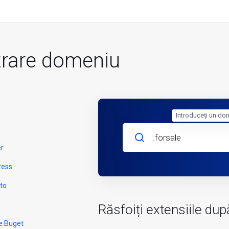
trare domeniu
Introduceți un do
er
ress
to
Răsfoiți extensiile dup
e Buget