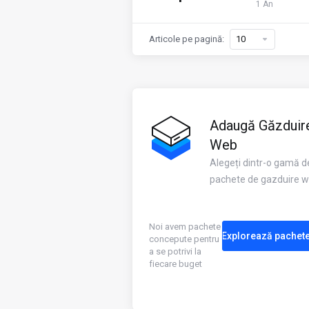
1 An
Articole pe pagină:
Adaugă Găzduir
Web
Alegeți dintr-o gamă d
pachete de gazduire 
Noi avem pachete
Explorează pachet
concepute pentru
a se potrivi la
fiecare buget