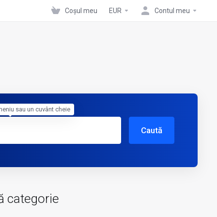
Coșul meu
EUR
Contul meu
meniu sau un cuvânt cheie
Caută
ă categorie