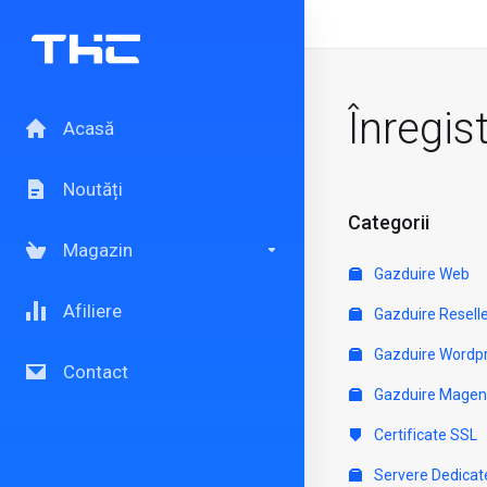
Înregis
Acasă
Noutăți
Categorii
Magazin
Gazduire Web
Afiliere
Gazduire Resell
Gazduire Wordp
Contact
Gazduire Magen
Certificate SSL
Servere Dedicat