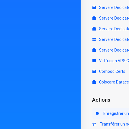
Servere Dedicat
Servere Dedicat
Servere Dedicat
Servere Dedicat
Servere Dedicat
Virtfusion VPS 
Comodo Certs
Colocare Datace
Actions
Enregistrer u
Transférer un 