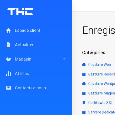
Enregi
Espace client
Actualités
Catégories
Magasin
Gazduire Web
Affiliés
Gazduire Resell
Gazduire Wordp
Contactez-nous
Gazduire Magen
Certificate SSL
Servere Dedicat