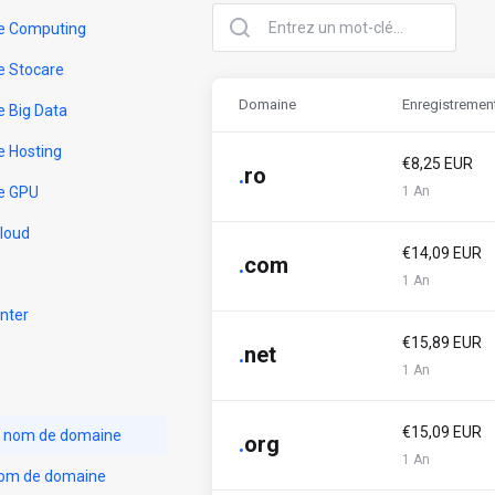
e Computing
e Stocare
Domaine
Enregistremen
e Big Data
e Hosting
€8,25 EUR
.
ro
e GPU
1 An
Cloud
€14,09 EUR
.
com
1 An
nter
€15,89 EUR
.
net
1 An
€15,09 EUR
n nom de domaine
.
org
1 An
nom de domaine