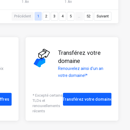
1 An
1 An
Précédent
1
2
3
4
5
…
52
Suivant
Transférez votre
domaine
ix
Renouvelez ainsi d'un an
votre domaine!*
* Excepté certains
ffres
Transférez votre domaine
TLDs et
renouvellements
récents