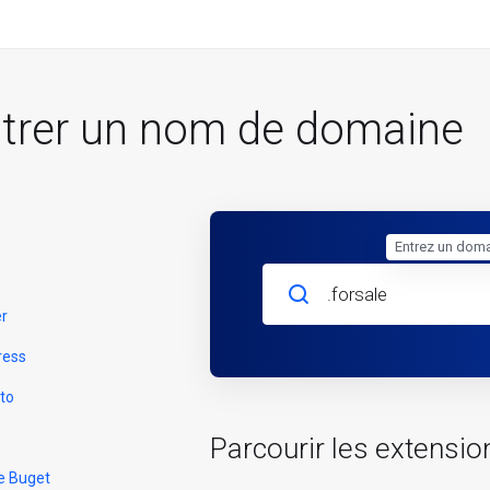
strer un nom de domaine
Entrez un doma
er
ress
to
Parcourir les extensio
e Buget