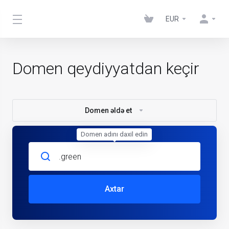
EUR
Domen qeydiyyatdan keçir
Domen əldə et
Domen adını daxil edin
Axtar