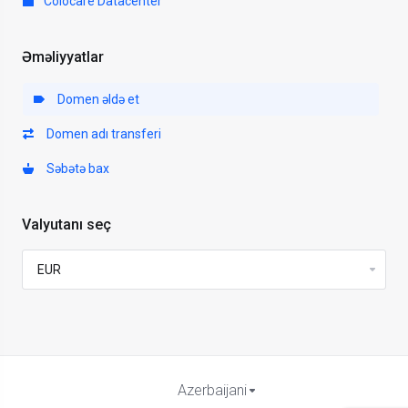
Colocare Datacenter
Əməliyyatlar
Domen əldə et
Domen adı transferi
Səbətə bax
Valyutanı seç
Azerbaijani