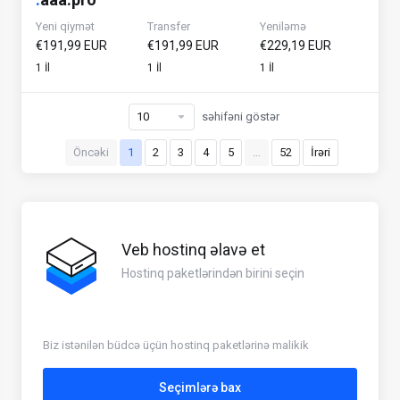
Yeni qiymət
Transfer
Yeniləmə
€191,99 EUR
€191,99 EUR
€229,19 EUR
1 İl
1 İl
1 İl
səhifəni göstər
Öncəki
1
2
3
4
5
…
52
İrəri
Veb hostinq əlavə et
Hostinq paketlərindən birini seçin
Biz istənilən büdcə üçün hostinq paketlərinə malikik
Seçimlərə bax