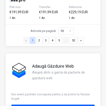
Pret nou
Transfer
Reînnoire
€191,99 EUR
€191,99 EUR
€229,19 EUR
1 An
1 An
1 An
Articole pe pagină:
«
1
2
3
4
5
…
52
»
Adaugă Găzduire Web
Alegeți dintr-o gamă de pachete de
gazduire web
Noi avem pachete concepute pentru a se potrivi la fiecare
buget