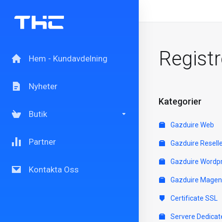
Regist
Hem - Kundavdelning
Nyheter
Kategorier
Butik
Gazduire Web
Partner
Gazduire Resell
Gazduire Wordp
Kontakta Oss
Gazduire Magen
Certificate SSL
Servere Dedicat