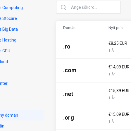
e Computing
e Stocare
Domän
Nytt pris
e Big Data
e Hosting
€8,25 EUR
.
ro
e GPU
1 År
Cloud
€14,09 EUR
.
com
1 År
nter
€15,89 EUR
.
net
1 År
€15,09 EUR
 ny domän
.
org
1 År
män