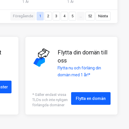
1 År
1 År
Föregående
1
2
3
4
5
…
52
Nästa
t
Flytta din domän till
oss
Flytta nu och förläng din
domän med 1 år!*
nster
* Gäller endast vissa
Flytta en domän
TLDs och inte nyligen
förlängda domäner