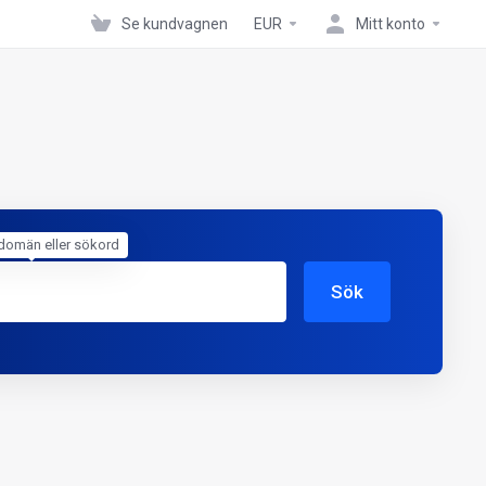
Se kundvagnen
EUR
Mitt konto
domän eller sökord
Sök