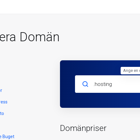
rera Domän
Ange en 
er
ress
to
Domänpriser
e Buget