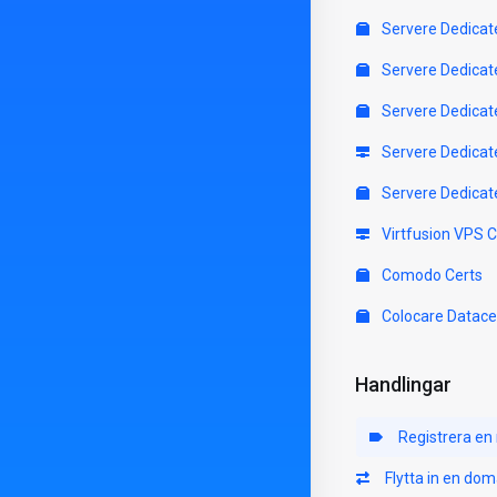
Servere Dedicat
Servere Dedicat
Servere Dedicat
Servere Dedicat
Servere Dedicat
Virtfusion VPS 
Comodo Certs
Colocare Datace
Handlingar
Registrera en
Flytta in en do