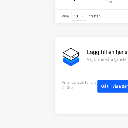
1 År
Visa
träffar
Lägg till en tjäns
Välj bland våra tjänster
Vi har tjänster för alla
Gå till våra tjä
tillfällen