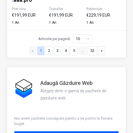
Pret nou
Transfer
Reînnoire
€191,99 EUR
€191,99 EUR
€229,19 EUR
1 An
1 An
1 An
Articole pe pagină:
«
1
2
3
4
5
…
52
»
Adaugă Găzduire Web
Alegeți dintr-o gamă de pachete de
gazduire web
Noi avem pachete concepute pentru a se potrivi la fiecare
buget