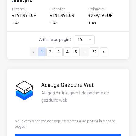
Pret nou
Transfer
Reînnoire
€191,99 EUR
€191,99 EUR
€229,19 EUR
1 An
1 An
1 An
Articole pe pagină:
«
1
2
3
4
5
…
52
»
Adaugă Găzduire Web
Alegeți dintr-o gamă de pachete de
gazduire web
Noi avem pachete concepute pentru a se potrivi la fiecare
buget