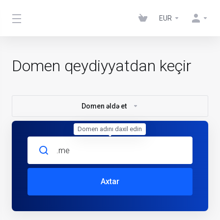
EUR
Domen qeydiyyatdan keçir
Domen əldə et
Domen adını daxil edin
Axtar