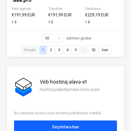
Yeni qiymət
Transfer
Yeniləmə
€191,99 EUR
€191,99 EUR
€229,19 EUR
1 İl
1 İl
1 İl
səhifəni göstər
Öncəki
1
2
3
4
5
…
52
İrəri
Veb hostinq əlavə et
Hostinq paketlərindən birini seçin
Biz istənilən büdcə üçün hostinq paketlərinə malikik
Seçimlərə bax