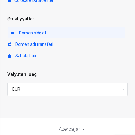
Colocare Datacenter
Əməliyyatlar
Domen əldə et
Domen adı transferi
Səbətə bax
Valyutanı seç
Azerbaijani