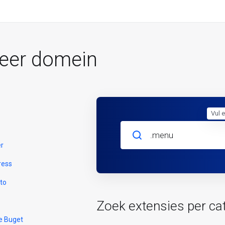
reer domein
Vul 
er
ress
to
Zoek extensies per ca
e Buget