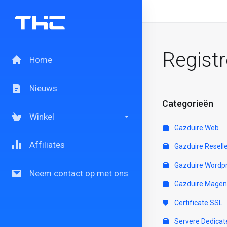
Regist
Home
Nieuws
Categorieën
Winkel
Gazduire Web
Affiliates
Gazduire Resell
Gazduire Wordp
Neem contact op met ons
Gazduire Magen
Certificate SSL
Servere Dedicat