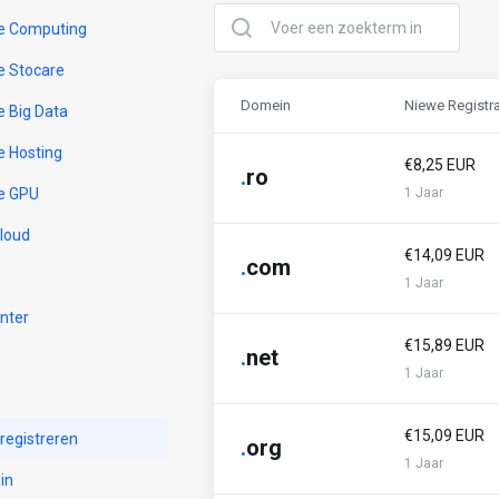
e Computing
e Stocare
Domein
Niewe Registra
e Big Data
e Hosting
€8,25 EUR
.
ro
e GPU
1 Jaar
Cloud
€14,09 EUR
.
com
1 Jaar
nter
€15,89 EUR
.
net
1 Jaar
€15,09 EUR
egistreren
.
org
1 Jaar
in