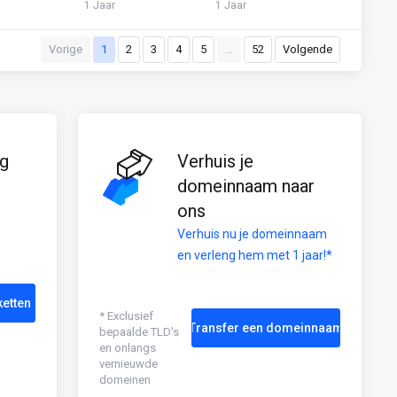
1 Jaar
1 Jaar
Vorige
1
2
3
4
5
…
52
Volgende
g
Verhuis je
domeinnaam naar
ons
Verhuis nu je domeinnaam
en verleng hem met 1 jaar!*
etten
* Exclusief
Transfer een domeinnaam
bepaalde TLD's
en onlangs
vernieuwde
domeinen