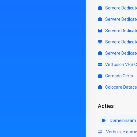
Servere Dedicat
Servere Dedicat
Servere Dedicat
Servere Dedicat
Servere Dedicat
Virtfusion VPS 
Comodo Certs
Colocare Datace
Acties
Domeinnaam r
Verhuis je dome