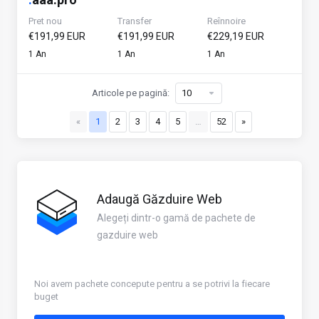
Pret nou
Transfer
Reînnoire
€191,99 EUR
€191,99 EUR
€229,19 EUR
1 An
1 An
1 An
Articole pe pagină:
«
1
2
3
4
5
…
52
»
Adaugă Găzduire Web
Alegeți dintr-o gamă de pachete de
gazduire web
Noi avem pachete concepute pentru a se potrivi la fiecare
buget