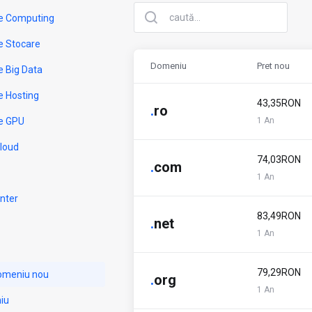
e Computing
e Stocare
Domeniu
Pret nou
e Big Data
e Hosting
43,35RON
.
ro
e GPU
1 An
Cloud
74,03RON
.
com
1 An
nter
83,49RON
.
net
1 An
79,29RON
domeniu nou
.
org
1 An
iu