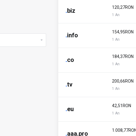
120,27RON
.
biz
1 An
154,95RON
.
info
1 An
184,37RON
.
co
1 An
200,66RON
.
tv
1 An
42,51RON
.
eu
1 An
1.008,77RO
.
aaa.pro