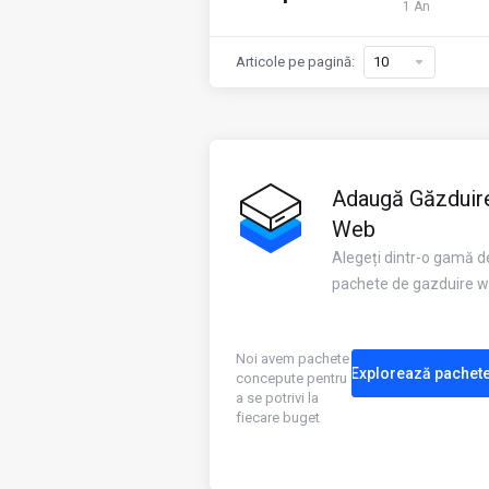
1 An
Articole pe pagină:
Adaugă Găzduir
Web
Alegeți dintr-o gamă d
pachete de gazduire 
Noi avem pachete
Explorează pachet
concepute pentru
a se potrivi la
fiecare buget