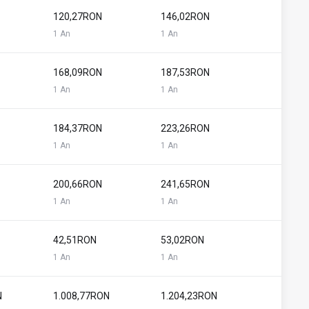
120,27RON
146,02RON
1 An
1 An
168,09RON
187,53RON
1 An
1 An
184,37RON
223,26RON
1 An
1 An
200,66RON
241,65RON
1 An
1 An
42,51RON
53,02RON
1 An
1 An
N
1.008,77RON
1.204,23RON