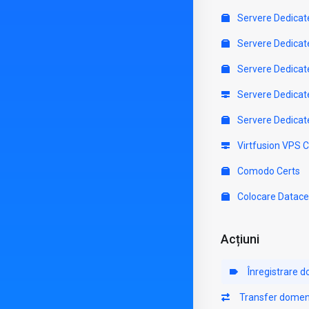
Servere Dedicat
Servere Dedicat
Servere Dedicat
Servere Dedicat
Servere Dedicat
Virtfusion VPS 
Comodo Certs
Colocare Datace
Acțiuni
Înregistrare 
Transfer domen