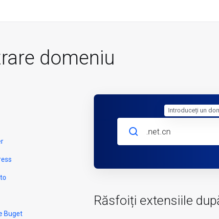
trare domeniu
Introduceți un do
er
ress
to
Răsfoiți extensiile dup
e Buget