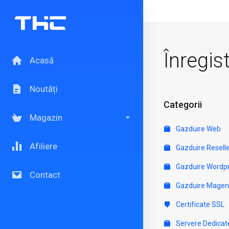
Înregis
Acasă
Noutăți
Categorii
Magazin
Gazduire Web
Afiliere
Gazduire Resell
Gazduire Wordp
Contact
Gazduire Magen
Certificate SSL
Servere Dedicat