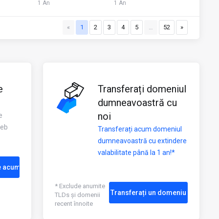
1 An
1 An
«
1
2
3
4
5
…
52
»
e
Transferați domeniul
dumneavoastră cu
noi
e
web
Transferați acum domeniul
dumneavoastră cu extindere
valabilitate până la 1 an!*
e acum
* Exclude anumite
Transferați un domeniu
TLDs și domenii
recent înnoite