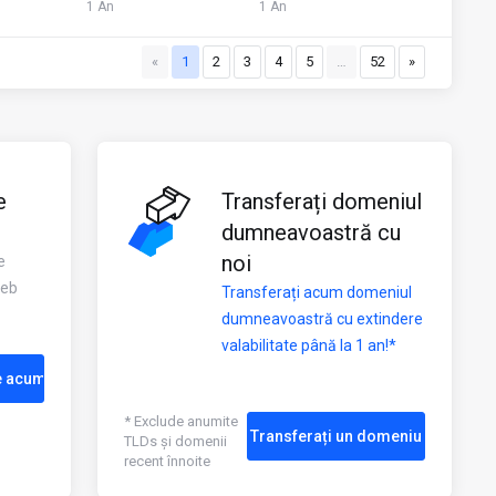
1 An
1 An
«
1
2
3
4
5
…
52
»
e
Transferați domeniul
dumneavoastră cu
noi
e
web
Transferați acum domeniul
dumneavoastră cu extindere
valabilitate până la 1 an!*
e acum
* Exclude anumite
Transferați un domeniu
TLDs și domenii
recent înnoite