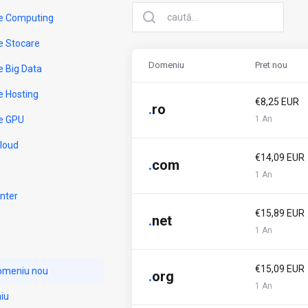
e Computing
e Stocare
Domeniu
Pret nou
e Big Data
e Hosting
€8,25 EUR
.
ro
e GPU
1 An
Cloud
€14,09 EUR
.
com
1 An
nter
€15,89 EUR
.
net
1 An
€15,09 EUR
domeniu nou
.
org
1 An
iu