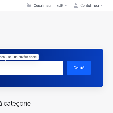
Coșul meu
EUR
Contul meu
meniu sau un cuvânt cheie
Caută
ă categorie