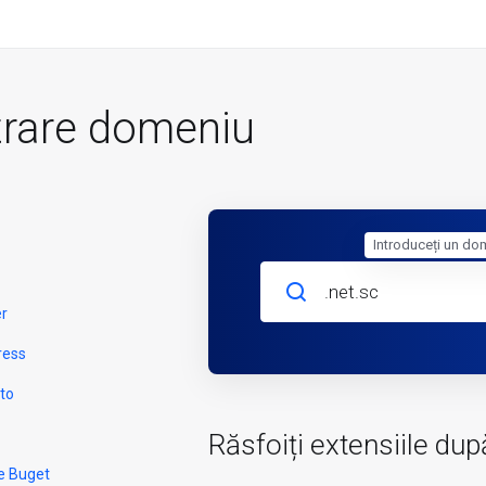
trare domeniu
Introduceți un do
er
ress
to
Răsfoiți extensiile dup
e Buget