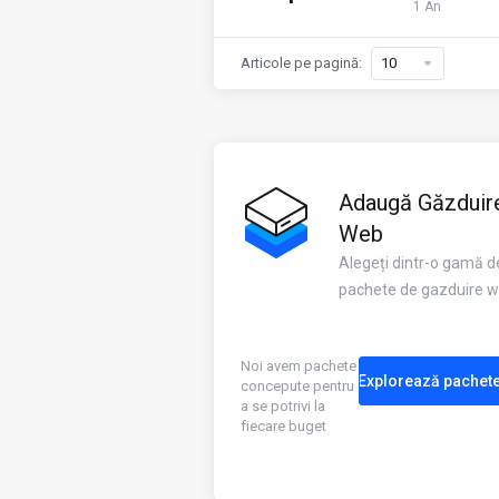
1 An
Articole pe pagină:
Adaugă Găzduir
Web
Alegeți dintr-o gamă d
pachete de gazduire 
Noi avem pachete
Explorează pachet
concepute pentru
a se potrivi la
fiecare buget