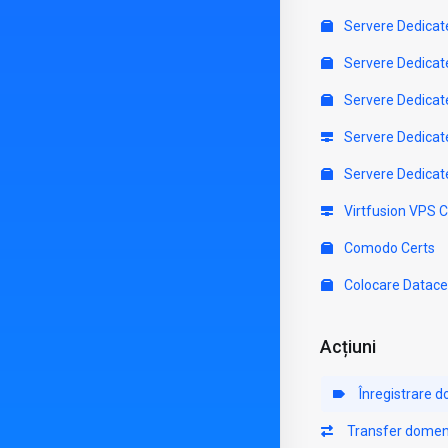
Servere Dedicat
Servere Dedicat
Servere Dedicat
Servere Dedicat
Servere Dedicat
Virtfusion VPS 
Comodo Certs
Colocare Datace
Acțiuni
Înregistrare 
Transfer domen