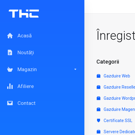
Înregis
Acasă
Noutăți
Categorii
Magazin
Gazduire Web
Afiliere
Gazduire Resell
Gazduire Wordp
Contact
Gazduire Magen
Certificate SSL
Servere Dedicat