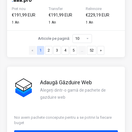
Pret nou
Transfer
Reînnoire
€191,99 EUR
€191,99 EUR
€229,19 EUR
1 An
1 An
1 An
Articole pe pagină:
«
1
2
3
4
5
…
52
»
Adaugă Găzduire Web
Alegeți dintr-o gamă de pachete de
gazduire web
Noi avem pachete concepute pentru a se potrivi la fiecare
buget