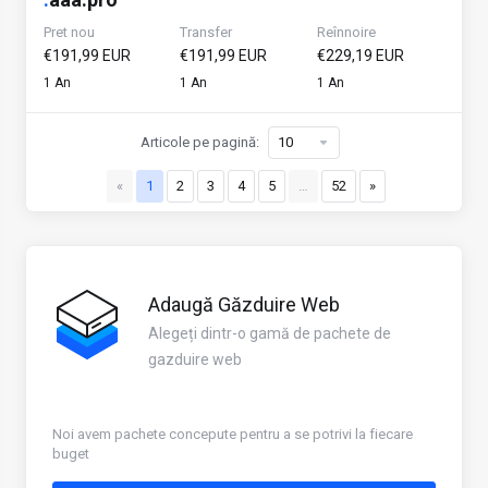
Pret nou
Transfer
Reînnoire
€191,99 EUR
€191,99 EUR
€229,19 EUR
1 An
1 An
1 An
Articole pe pagină:
«
1
2
3
4
5
…
52
»
Adaugă Găzduire Web
Alegeți dintr-o gamă de pachete de
gazduire web
Noi avem pachete concepute pentru a se potrivi la fiecare
buget