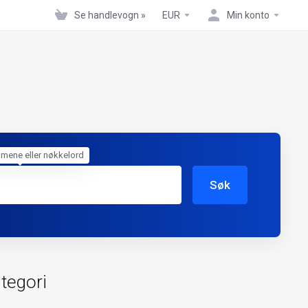
Se handlevogn »
EUR
Min konto
omene eller nøkkelord
Søk
ategori