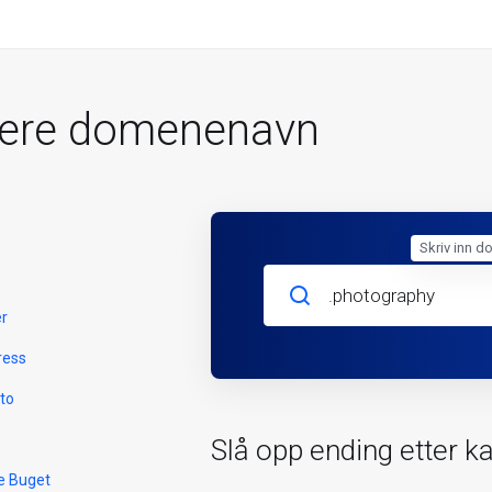
rere domenenavn
Skriv inn d
er
ress
to
Slå opp ending etter k
e Buget