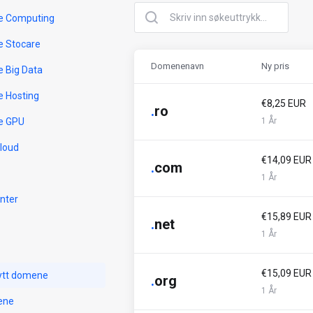
e Computing
e Stocare
Domenenavn
Ny pris
e Big Data
e Hosting
€8,25 EUR
.
ro
e GPU
1 År
Cloud
€14,09 EUR
.
com
1 År
nter
€15,89 EUR
.
net
1 År
€15,09 EUR
nytt domene
.
org
1 År
ene