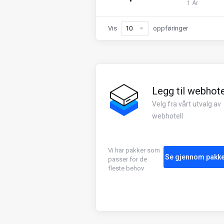
1 År
Vis
oppføringer
Legg til webhote
Velg fra vårt utvalg av
webhotell
Vi har pakker som
Se gjennom pakk
passer for de
fleste behov