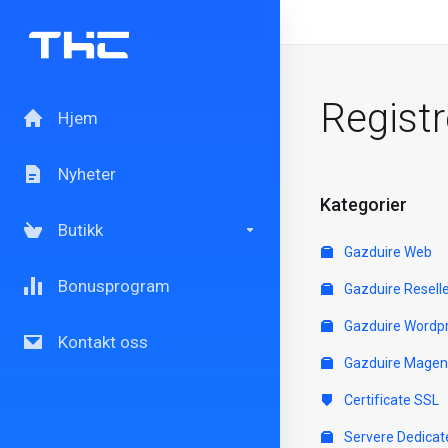
Regist
Hjem
Nyheter
Kategorier
Butikk
Gazduire Web
Bonusprogram
Gazduire Resell
Gazduire Wordp
Kontakt oss
Gazduire Magen
Certificate SSL
Servere Dedicat