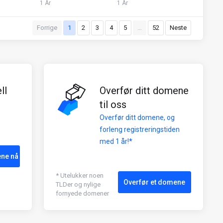
1 År
1 År
Forrige
1
2
3
4
5
…
52
Neste
ll
Overfør ditt domene
til oss
Overfør ditt domene, og
forleng registreringstiden
med 1 år!*
ene nå
* Utelukker noen
Overfør et domene
TLDer og nylige
fornyede domener