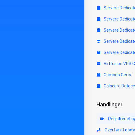
Servere Dedicat
Servere Dedicat
Servere Dedicat
Servere Dedicat
Servere Dedicat
Virtfusion VPS 
Comodo Certs
Colocare Datace
Handlinger
Registrer et 
Overfør et dom