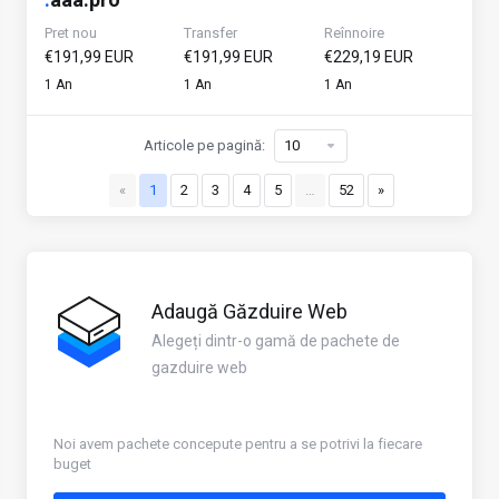
Pret nou
Transfer
Reînnoire
€191,99 EUR
€191,99 EUR
€229,19 EUR
1 An
1 An
1 An
Articole pe pagină:
«
1
2
3
4
5
…
52
»
Adaugă Găzduire Web
Alegeți dintr-o gamă de pachete de
gazduire web
Noi avem pachete concepute pentru a se potrivi la fiecare
buget