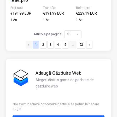
Pret nou
Transfer
Reînnoire
€191,99 EUR
€191,99 EUR
€229,19 EUR
1 An
1 An
1 An
Articole pe pagină:
«
1
2
3
4
5
…
52
»
Adaugă Găzduire Web
Alegeți dintr-o gamă de pachete de
gazduire web
Noi avem pachete concepute pentru a se potrivi la fiecare
buget