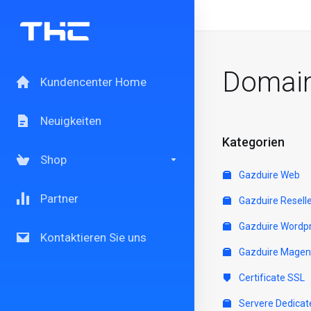
Domain
Kundencenter Home
Neuigkeiten
Kategorien
Shop
Gazduire Web
Partner
Gazduire Resell
Gazduire Wordp
Kontaktieren Sie uns
Gazduire Magen
Certificate SSL
Servere Dedicat