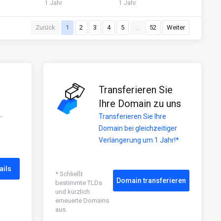
1 Jahr
1 Jahr
Zurück
1
2
3
4
5
…
52
Weiter
Transferieren Sie
Ihre Domain zu uns
-
Transferieren Sie Ihre
Domain bei gleichzeitiger
Verlängerung um 1 Jahr!*
ails
* Schließt
Domain transferieren
bestimmte TLDs
und kürzlich
erneuerte Domains
aus.