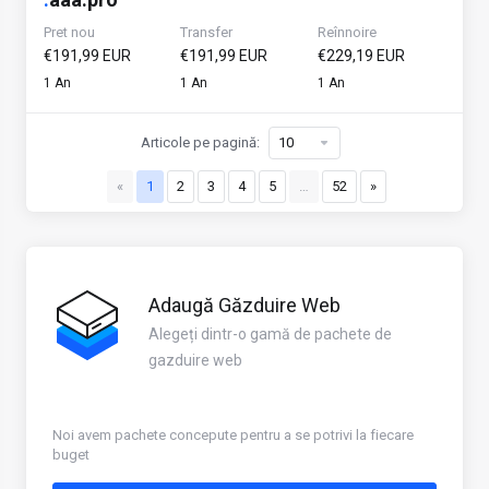
Pret nou
Transfer
Reînnoire
€191,99 EUR
€191,99 EUR
€229,19 EUR
1 An
1 An
1 An
Articole pe pagină:
«
1
2
3
4
5
…
52
»
Adaugă Găzduire Web
Alegeți dintr-o gamă de pachete de
gazduire web
Noi avem pachete concepute pentru a se potrivi la fiecare
buget